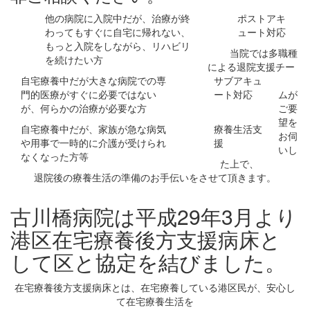
他の病院に入院中だが、治療が終
ポストアキ
わってもすぐに自宅に帰れない、
ュート対応
もっと入院をしながら、リハビリ
当院では多職種
を続けたい方
による退院支援チー
自宅療養中だが大きな病院での専
サブアキュ
門的医療がすぐに必要ではない
ート対応
ムが
が、何らかの治療が必要な方
ご要
望を
自宅療養中だが、家族が急な病気
療養生活支
お伺
や用事で一時的に介護が受けられ
援
いし
なくなった方等
た上で、
退院後の療養生活の準備のお手伝いをさせて頂きます。
古川橋病院は平成29年3月より
港区在宅療養後方支援病床
と
して区と協定を結びました。
在宅療養後方支援病床とは、在宅療養している港区民が、安心し
て在宅療養生活を