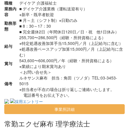
職種
デイケア 介護福祉士
業務内
■ デイケア介護業務（運転送迎有り）
容
※新卒・既卒者歓迎
■ 月～土（シフト制）※日勤のみ
勤務形
■ 8：30～17：30
態
■ 完全週休2日（年間休日120日／日・祝 他1日休み）
255,700〜286,500円（経験・所持資格による）
※特定処遇改善加算手当15,500円／月（上記給与に含む）
給与
※処遇改善ベースアップ加算15,000円／月（上記給与に含
む）
543,600〜606,000円／年（経験・所持資格による）
賞与
※業績により期末賞与あり
＜お問い合せ先＞
ルネサンス麻布
担当：角田（ツノダ）TEL:03-3453-
備考
5015
※担当者が不在の場合は折り返しご連絡いたします。
電話番号をお伝え下さい。
事業所詳細
常勤
エクゼ麻布 理学療法士