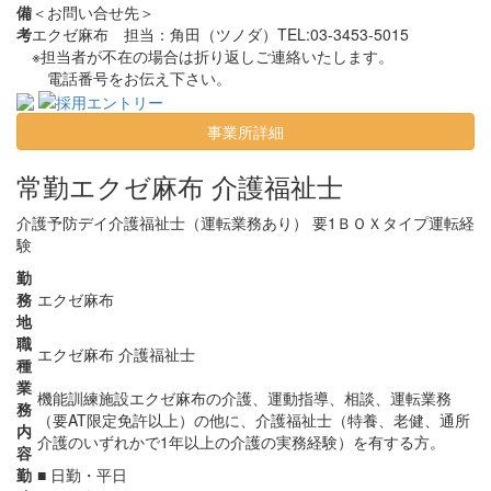
備
＜お問い合せ先＞
考
エクゼ麻布
担当：角田（ツノダ）TEL:03-3453-5015
※担当者が不在の場合は折り返しご連絡いたします。
電話番号をお伝え下さい。
事業所詳細
常勤
エクゼ麻布 介護福祉士
介護予防デイ介護福祉士（運転業務あり） 要1ＢＯＸタイプ運転経
験
勤
務
エクゼ麻布
地
職
エクゼ麻布 介護福祉士
種
業
機能訓練施設エクゼ麻布の介護、運動指導、相談、運転業務
務
（要AT限定免許以上）の他に、介護福祉士（特養、老健、通所
内
介護のいずれかで1年以上の介護の実務経験）を有する方。
容
勤
■ 日勤・平日