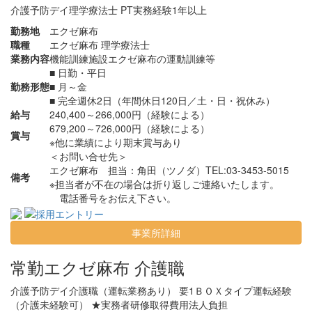
介護予防デイ理学療法士 PT実務経験1年以上
勤務地
エクゼ麻布
職種
エクゼ麻布 理学療法士
業務内容
機能訓練施設エクゼ麻布の運動訓練等
■ 日勤・平日
勤務形態
■ 月～金
■ 完全週休2日（年間休日120日／土・日・祝休み）
給与
240,400～266,000円（経験による）
679,200～726,000円（経験による）
賞与
※他に業績により期末賞与あり
＜お問い合せ先＞
エクゼ麻布
担当：角田（ツノダ）TEL:03-3453-5015
備考
※担当者が不在の場合は折り返しご連絡いたします。
電話番号をお伝え下さい。
事業所詳細
常勤
エクゼ麻布 介護職
介護予防デイ介護職（運転業務あり） 要1ＢＯＸタイプ運転経験
（介護未経験可） ★実務者研修取得費用法人負担