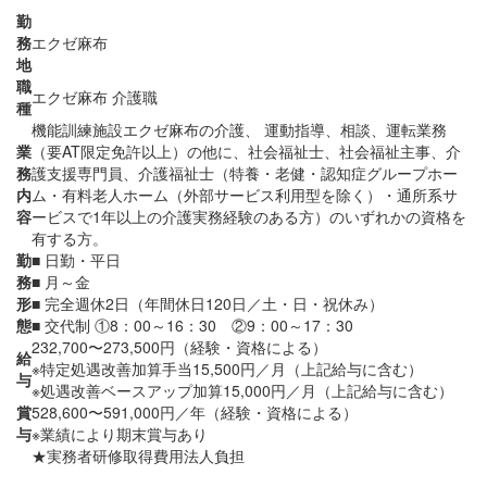
勤
務
エクゼ麻布
地
職
エクゼ麻布 介護職
種
機能訓練施設エクゼ麻布の介護、 運動指導、相談、運転業務
業
（要AT限定免許以上）の他に、社会福祉士、社会福祉主事、介
務
護支援専門員、介護福祉士（特養・老健・認知症グループホー
内
ム・有料老人ホーム（外部サービス利用型を除く）・通所系サ
容
ービスで1年以上の介護実務経験のある方）のいずれかの資格を
有する方。
勤
■ 日勤・平日
務
■ 月～金
形
■ 完全週休2日（年間休日120日／土・日・祝休み）
態
■ 交代制 ①8：00～16：30 ②9：00～17：30
232,700〜273,500円（経験・資格による）
給
※特定処遇改善加算手当15,500円／月（上記給与に含む）
与
※処遇改善ベースアップ加算15,000円／月（上記給与に含む）
賞
528,600〜591,000円／年（経験・資格による）
与
※業績により期末賞与あり
★実務者研修取得費用法人負担