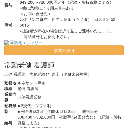
649,200〜726,000円／年（経験・所持資格による）
賞与
※他に業績により期末賞与あり
＜お問い合せ先＞
ルネサンス麻布
担当：角田（ツノダ）TEL:03-3453-
備考
5015
※担当者が不在の場合は折り返しご連絡いたします。
電話番号をお伝え下さい。
事業所詳細
常勤
老健 看護師
老健 看護師 実務経験1年以上（老健未経験可）
勤務地
ルネサンス麻布
職種
老健 看護師
業務内
老健看護業務
容
勤務形
■ 2交代・シフト制
態
■ 完全週休2日（年間休日120日）、他祝日分
306,400〜332,000円（夜勤手当4回分含む）（経験・所持
給与
資格による）