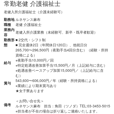
常勤
老健 介護福祉士
老健入所介護福祉士（介護未経験可）
勤務地
ルネサンス麻布
職種
老健 介護福祉士
業務内
老健入所介護業務（未経験可、新卒・既卒者歓迎）
容
勤務形
■ 2交代・シフト制
態
■ 完全週休2日（年間休日120日）、他祝日分
265,700〜296,500円（夜勤手当4回分含む）（経験・所持
資格による）
※夜勤手当10,000円／回
給与
※特定処遇改善加算手当15,500円／月（上記給与に含む）
※処遇改善ベースアップ加算15,000円／（上記給与に含
む）
543,600〜606,000円／年（経験・所持資格による）
賞与
※業績により期末賞与あり
★女子寮あります
＜お問い合せ先＞
備考
ルネサンス麻布 担当：角田（ツノダ）TEL:03-3453-5015
※担当者が不在の場合は折り返しご連絡いたします。