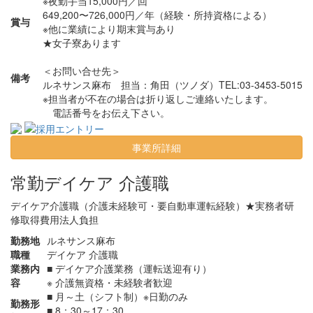
※夜勤手当15,000円／回
649,200〜726,000円／年（経験・所持資格による）
賞与
※他に業績により期末賞与あり
★女子寮あります
＜お問い合せ先＞
備考
ルネサンス麻布
担当：角田（ツノダ）TEL:03-3453-5015
※担当者が不在の場合は折り返しご連絡いたします。
電話番号をお伝え下さい。
事業所詳細
常勤
デイケア 介護職
デイケア介護職（介護未経験可・要自動車運転経験）★実務者研
修取得費用法人負担
勤務地
ルネサンス麻布
職種
デイケア 介護職
業務内
■ デイケア介護業務（運転送迎有り）
容
※ 介護無資格・未経験者歓迎
■ 月～土（シフト制）※日勤のみ
勤務形
■ 8：30～17：30