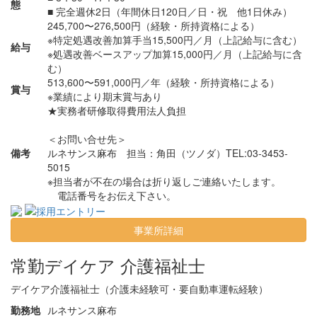
態
■ 完全週休2日（年間休日120日／日・祝 他1日休み）
245,700〜276,500円（経験・所持資格による）
※特定処遇改善加算手当15,500円／月（上記給与に含む）
給与
※処遇改善ベースアップ加算15,000円／月（上記給与に含
む）
513,600〜591,000円／年（経験・所持資格による）
賞与
※業績により期末賞与あり
★実務者研修取得費用法人負担
＜お問い合せ先＞
備考
ルネサンス麻布
担当：角田（ツノダ）TEL:03-3453-
5015
※担当者が不在の場合は折り返しご連絡いたします。
電話番号をお伝え下さい。
事業所詳細
常勤
デイケア 介護福祉士
デイケア介護福祉士（介護未経験可・要自動車運転経験）
勤務地
ルネサンス麻布