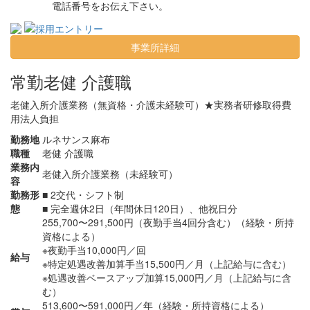
電話番号をお伝え下さい。
事業所詳細
常勤
老健 介護職
老健入所介護業務（無資格・介護未経験可）★実務者研修取得費
用法人負担
勤務地
ルネサンス麻布
職種
老健 介護職
業務内
老健入所介護業務（未経験可）
容
勤務形
■ 2交代・シフト制
態
■ 完全週休2日（年間休日120日）、他祝日分
255,700〜291,500円（夜勤手当4回分含む）（経験・所持
資格による）
※夜勤手当10,000円／回
給与
※特定処遇改善加算手当15,500円／月（上記給与に含む）
※処遇改善ベースアップ加算15,000円／月（上記給与に含
む）
513,600〜591,000円／年（経験・所持資格による）