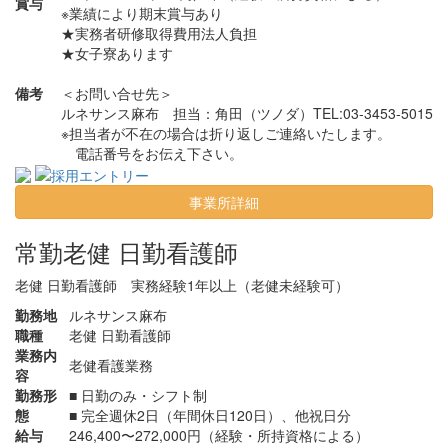
賞与
※業績により期末賞与あり
★実務者研修取得費用法人負担
★女子寮あります
備考
＜お問い合せ先＞
ルネサンス麻布
担当：角田（ツノダ）TEL:03-3453-5015
※担当者が不在の場合は折り返しご連絡いたします。
電話番号をお伝え下さい。
事業所詳細
常勤
老健 日勤看護師
老健 日勤看護師 実務経験1年以上（老健未経験可）
勤務地
ルネサンス麻布
職種
老健 日勤看護師
業務内
老健看護業務
容
勤務形
■ 日勤のみ・シフト制
態
■ 完全週休2日（年間休日120日）、他祝日分
給与
246,400〜272,000円（経験・所持資格による）